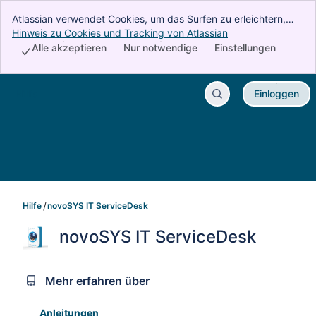
Atlassian verwendet Cookies, um das Surfen zu erleichtern,
Analysen und Recherchen durchzuführen und Werbung zu
Hinweis zu Cookies und Tracking von Atlassian
, (opens new wind
betreiben. Akzeptieren Sie alle Cookies, um anzugeben, dass
Alle akzeptieren
Nur notwendige
Einstellungen
Sie unserer Verwendung von Cookies auf Ihrem Gerät
zustimmen.
Hilfe
Einloggen
Zum Hauptinhalt springen
Hilfe
novoSYS IT ServiceDesk
novoSYS IT ServiceDesk
Mehr erfahren über
Anleitungen